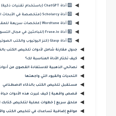
3️⃣ أداة ChatGPT (باستخدام تقنيات ذكية)
4️⃣ أداة Scholarcy (متخصصة في الأبحاث الأكاديمية)
5️⃣ أداة Wordtune (ملخصات سريعة للمقالات)
6️⃣ أداة Frase.io (للباحثين في مجال التسويق والمحتوى)
7️⃣ أداة Glasp (كنز اليوتيوب والكتب الصوتية)
جدول مقارنة شامل لأدوات تلخيص الكتب بالذ
كيف تختار الأداة المناسبة لك؟
نصائحي الذهبية للاستفادة القصوى من أدوا
التحديات والقيود التي واجهتها
مستقبل تلخيص الكتب بالذكاء الاصطناعي
قصص واقعية | كيف غيرت هذه الأدوات حياة 
ملحق سريع | خطوات عملية لتلخيص كتابك ال
مواقع إضافية تساعدك في تلخيص الكتب والأ