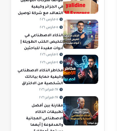
هواتف شركات التوصيل
في الجزائر وكيفية
التعاقد مع شركة توصيل
٥ مارس ٢٠٢٦
٥ مارس ٢٠٢٦
الذكاء الاصطناعي في
تلخيص الكتب الطويلة |
أدوات مفيدة للباحثين
٤ مارس ٢٠٢٦
٤ مارس ٢٠٢٦
مخاطر الذكاء الاصطناعي
وكيفية حماية بياناتك
الشخصية من الاختراق
٢٧ فبراير ٢٠٢٦
٢٧ فبراير ٢٠٢٦
مقارنة بين أفضل
تطبيقات الذكاء
الاصطناعي المجانية
والمدفوعة | أيهما