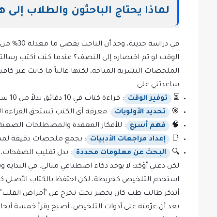
لماذا يحتاج الباحثون والطلاب إلى ه
في دراسة 
الملخصات البشرية المتاحة، لكنها غالباً ما كانت غير كاف
ساعدتني على:
⏳
توفير الوقت
: قراءة كتاب في 10 دقائق بدلاً من 10 ساعات.
🎯
تحديد الأولويات
: معرفة أي الكتب تستحق القراءة ال
🧠
فهم أسرع
: للأفكار المعقدة والمصطلحات الصعبة
📑
إعداد مراجعات الأدبيات
: بجمع ملخصات دقيقة لمص
🔍
البحث عن معلومات محددة
: بدل تقليب الصفحات، 
لكن دعني أؤكد: لا يوجد ذكاء اصطناعي مثالي. في البدا
استخدم التلخيص كخريطة، لكن احتفظ بالكتاب الأصلي ك
أتذكر طالب طب كان يحضر بحث تخرج عن "أمراض القلب". أ
بعد أن عرّفته على أدوات التلخيص، أصبح يقرأ خمسة أبحاث