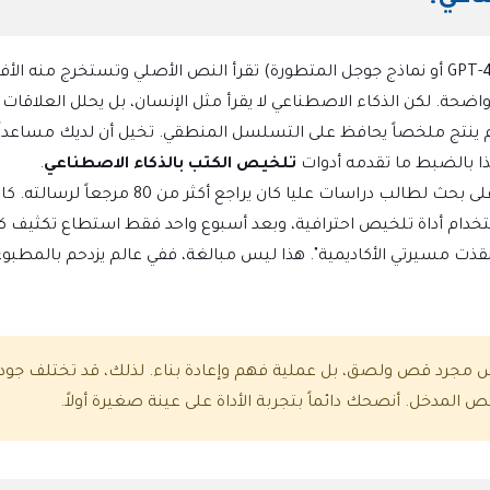
ببساطة، هي تقنية تعتمد على نماذج لغوية ضخمة (مثل GPT-4 أو نماذج جوجل المتطورة) تقرأ النص الأصلي وتستخرج منه ال
وواضحة. لكن الذكاء الاصطناعي لا يقرأ مثل الإنسان، بل يحلل العلاقات 
ثم ينتج ملخصاً يحافظ على التسلسل المنطقي. تخيل أن لديك مساعداً ذ
ذا بالضبط ما تقدمه أدوات
تلخيص الكتب بالذكاء الاصطناعي
.
دعني أشاركك موقفاً حصل معي قبل أشهر. كنت أشرف على بحث لطالب دراسات عليا كان يراجع أكثر من 80 مرجعاً لرسال
ستخدام أداة تلخيص احترافية، وبعد أسبوع واحد فقط استطاع تكثيف ك
ذت مسيرتي الأكاديمية". هذا ليس مبالغة، ففي عالم يزدحم بالمطبو
 مجرد قص ولصق، بل عملية فهم وإعادة بناء. لذلك، قد تختلف جود
لمدخل. أنصحك دائماً بتجربة الأداة على عينة صغيرة أولاً.