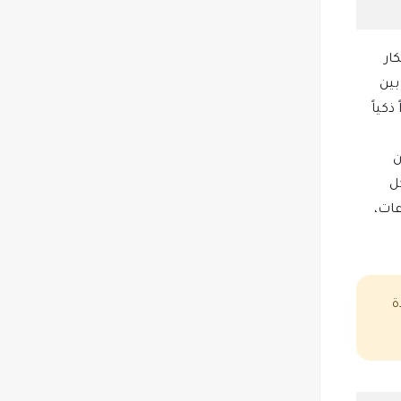
أفكار
بين
كياً
ته. كان
ل
عات،
ة