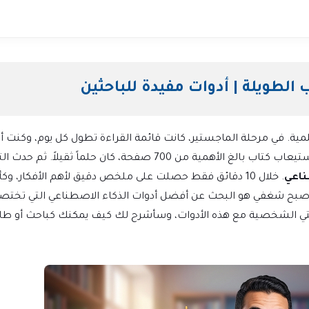
الطويلة | أدوات مفيدة للباحثين
لمية. في مرحلة الماجستير، كانت قائمة القراءة تطول كل يوم، وكنت 
وكأني أغرق في بحر من الورق. أتذكر ليلة كاملة وأنا أحاول استيعاب كتاب بالغ الأهمية من 700 صفحة، كان حلماً ثقيلاً.
ناعي
. خلال 10 دقائق فقط حصلت على ملخص دقيق لأهم الأفكار، وكأ
أصبح شغفي هو البحث عن أفضل أدوات الذكاء الاصطناعي التي تختص
ربتي الشخصية مع هذه الأدوات، وسأشرح لك كيف يمكنك كباحث أو طا