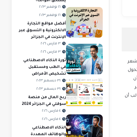
يستحق أموالك؟
٢١ نوفمبر ٢٠٢٣
٢١ نوفمبر ٢٠٢٣
أفضل مواقع التجارة
الالكترونية و التسوق عبر
الإنترنت في الجزائر
٣ مارس ٢٠٢٦
٣ مارس ٢٠٢٦
ثورة الذكاء الاصطناعي
أشعر
في الطب ومستقبل
 ثم حدث التحول
تشخيص الأمراض
ن
٣١ ديسمبر ٢٠٢٣
ر
٣١ ديسمبر ٢٠٢٣
لب أن
ربح المال من منصة
سوقلي في الجزائر 2024
٤ مارس ٢٠٢٦
٤ مارس ٢٠٢٦
الذكاء الاصطناعي
والوظائف المهددة