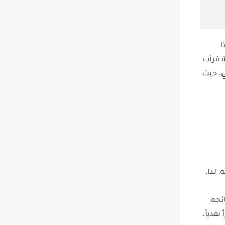
ذا
 في البداية قرأت
ي
، حيث
 لذا،
ئجه.
قدياً،