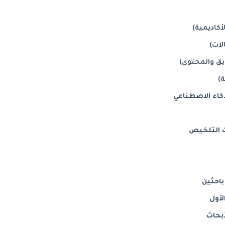
كاء الاصطناعي
ت التلخيص
باحثين
أول
بحاث