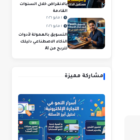
بالانقراض خلال السنوات
القادمة
١ مايو ٢٠٢٦
١ مايو ٢٠٢٦
التسويق بالعمولة لأدوات
الذكاء الاصطناعي دليلك
للربح من AI
مشاركة مميزة