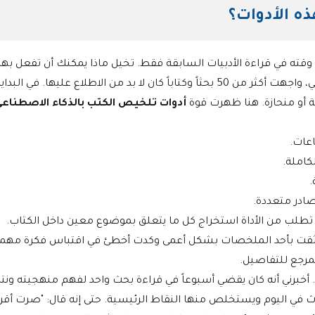
ذه الأدوات؟
حديثة، وجد أن الباحث يقضي ما معدله 30% من وقته في قراءة الأدبيات السابقة فقط. تخيل ماذا يمكنك أن تفعل به
الوقت لو تم اختصاره إلى النصف؟ عندما كنت أكتب رسالتي، واجهت أكثر من 50 بحثاً وكتاباً كان لا بد من الاطلاع عليها.
ية أو منحازة. هنا ظهرت قوة
أدوات تلخيص الكتب بالذكاء الاصطناع
كاملة.
.
ادر متعددة.
تطلب من الأداة استخراج كل ما يتعلق بموضوع معين داخل الكتاب.
ية وثقت بأحد الملخصات بشكل أعمى وكدت أخطئ في اقتباس فكرة مهمة.
مرجع للتفاصيل.
خبرني أنه كان يقضي أسبوعاً في قراءة بحث واحد لفهم منهجيته ونتا
 في اليوم ويستخلص منها النقاط الرئيسية. حتى إنه قال: "صرت أقرأ ن