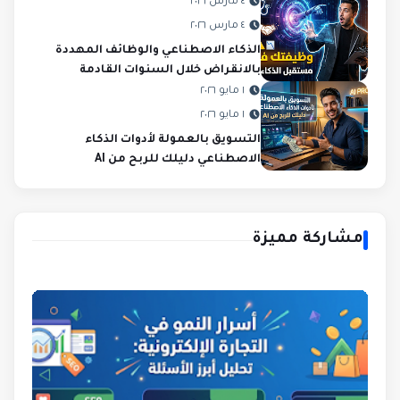
٤ مارس ٢٠٢٦
٤ مارس ٢٠٢٦
الذكاء الاصطناعي والوظائف المهددة
بالانقراض خلال السنوات القادمة
١ مايو ٢٠٢٦
١ مايو ٢٠٢٦
التسويق بالعمولة لأدوات الذكاء
الاصطناعي دليلك للربح من AI
مشاركة مميزة