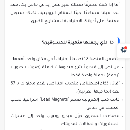
أما إذا كنت محترفًا تمتلك سير عمل إبداعي خاص بك، فقد
تجد فيها مساعدًا جيدًا للمهام الروتينية، لكنك ستبقى
معتمدًا على أدواتك الاحترافية للمشاريع الكبرى.
ما الذي يجعلها متميزة للمسوقين؟
تتضمن المنصة 12 تطبيقاً احترافياً في مكان واحد، أهمها:
من نص إلى فيديو أنشئ فيديوهات كاملة (صوت + صور +
ترجمة) بجملة واحدة فقط.
أفاتار ذكاء اصطناعي متحدث افتراضي يقدم محتواك بـ 57
لغة (بما فيها العربية).
كاتب كتب إلكترونية صمم "Lead Magnets" احترافية لجذب
العملاء في دقائق.
مضاعف المحتوى حوّل فيديو يوتيوب واحد إلى عشرات
المنشورات والمقالات لمدونتك.