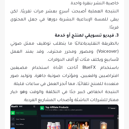
خاصية النشر بنقرة واحدة.
النتيجة العملية أصبحت أسرع بعشر مرات تقريبًا، لكن
يبقى للمسة الإبداعية البشرية دورها في جعل المحتوى
فريدًا.
3. فيديو تسويقي لمنتج أو خدمة
بالطريقة التقليديةغالبًا ما يتطلب توظيف ممثل صوتي
(Voiceover) ومصور ومحرر محترف، وقد يمتد العمل
لأسابيع ويكلف مئات أو آلاف الدولارات.
باستخدام BlueFX أتاحت الأداة استخدام مضيفين
افتراضيين واقعيين، ومؤثرات صوتية جاهزة، وتوليد صور
متعددة للمنتج تلقائيًا، مما أنجز العمل في ساعات قليلة.
النتيجة انخفاض كبير جدًا في التكلفة والوقت وهو خيار
ممتاز للشركات الناشئة وأصحاب المشاريع الفردية.