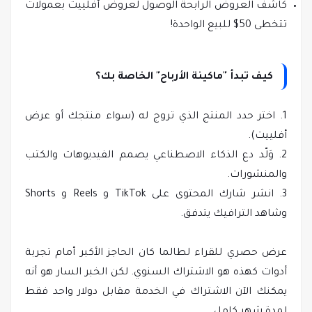
كاشف العروض الرابحة الوصول لعروض أفلييت بعمولات
تتخطى 50$ للبيع الواحدة!
كيف تبدأ "ماكينة الأرباح" الخاصة بك؟
1. اختر حدد المنتج الذي تروج له (سواء منتجك أو عرض
أفلييت).
2. وَلّد دع الذكاء الاصطناعي يصمم الفيديوهات والكتب
والمنشورات.
3. انشر شارك المحتوى على TikTok و Reels و Shorts
وشاهد الترافيك يتدفق.
عرض حصري للقراء لطالما كان الحاجز الأكبر أمام تجربة
أدوات كهذه هو الاشتراك السنوي. لكن الخبر السار هو أنه
يمكنك الآن الاشتراك في الخدمة مقابل دولار واحد فقط