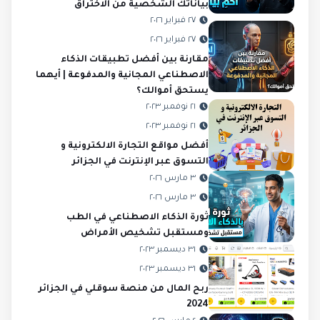
بياناتك الشخصية من الاختراق
٢٧ فبراير ٢٠٢٦
٢٧ فبراير ٢٠٢٦
مقارنة بين أفضل تطبيقات الذكاء
الاصطناعي المجانية والمدفوعة | أيهما
يستحق أموالك؟
٢١ نوفمبر ٢٠٢٣
٢١ نوفمبر ٢٠٢٣
أفضل مواقع التجارة الالكترونية و
التسوق عبر الإنترنت في الجزائر
٣ مارس ٢٠٢٦
٣ مارس ٢٠٢٦
ثورة الذكاء الاصطناعي في الطب
ومستقبل تشخيص الأمراض
٣١ ديسمبر ٢٠٢٣
٣١ ديسمبر ٢٠٢٣
ربح المال من منصة سوقلي في الجزائر
2024