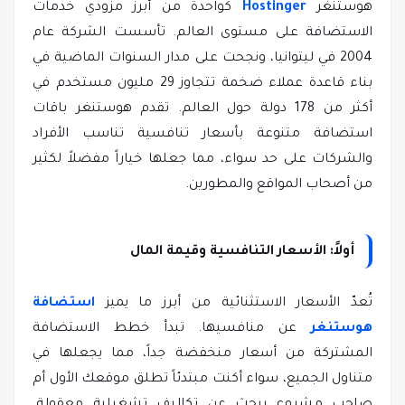
هوستنغر
Hostinger
كواحدة من أبرز مزودي خدمات
الاستضافة على مستوى العالم. تأسست الشركة عام
2004 في ليتوانيا، ونجحت على مدار السنوات الماضية في
بناء قاعدة عملاء ضخمة تتجاوز 29 مليون مستخدم في
أكثر من 178 دولة حول العالم. تقدم هوستنغر باقات
استضافة متنوعة بأسعار تنافسية تناسب الأفراد
والشركات على حد سواء، مما جعلها خياراً مفضلاً لكثير
من أصحاب المواقع والمطورين.
أولاً: الأسعار التنافسية وقيمة المال
تُعدّ الأسعار الاستثنائية من أبرز ما يميز
استضافة
هوستنغر
عن منافسيها. تبدأ خطط الاستضافة
المشتركة من أسعار منخفضة جداً، مما يجعلها في
متناول الجميع، سواء أكنت مبتدئاً تطلق موقعك الأول أم