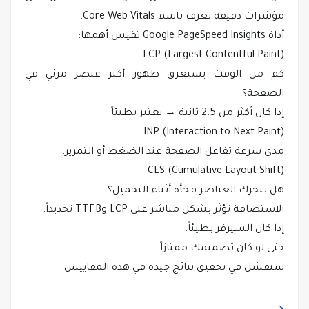
مؤشرات دقيقة تعرف باسم Core Web Vitals.
أداة Google PageSpeed Insights تقيس أهمها:
LCP (Largest Contentful Paint)
كم من الوقت يستغرق ظهور أكبر عنصر مرئي في
الصفحة؟
إذا كان أكثر من 2.5 ثانية → يعتبر بطيئاً.
INP (Interaction to Next Paint)
مدى سرعة تفاعل الصفحة عند الضغط أو التمرير.
CLS (Cumulative Layout Shift)
هل تتحرك العناصر فجأة أثناء التحميل؟
الاستضافة تؤثر بشكل مباشر على LCP وTTFB تحديداً.
إذا كان السيرفر بطيئاً:
حتى لو كان تصميمك ممتازاً
ستفشل في تحقيق نتائج جيدة في هذه المقاييس.