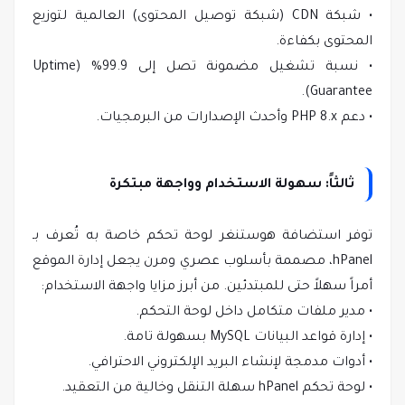
• شبكة CDN (شبكة توصيل المحتوى) العالمية لتوزيع
المحتوى بكفاءة.
• نسبة تشغيل مضمونة تصل إلى 99.9% (Uptime
Guarantee).
• دعم PHP 8.x وأحدث الإصدارات من البرمجيات.
ثالثاً: سهولة الاستخدام وواجهة مبتكرة
توفر استضافة هوستنغر لوحة تحكم خاصة به تُعرف بـ
hPanel، مصممة بأسلوب عصري ومرن يجعل إدارة الموقع
أمراً سهلاً حتى للمبتدئين. من أبرز مزايا واجهة الاستخدام:
• مدير ملفات متكامل داخل لوحة التحكم.
• إدارة قواعد البيانات MySQL بسهولة تامة.
• أدوات مدمجة لإنشاء البريد الإلكتروني الاحترافي.
• لوحة تحكم hPanel سهلة التنقل وخالية من التعقيد.