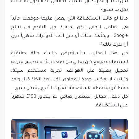
لكن ماذا لو أخبرتك أن السبب الحقيقي قد لا يكون له علاقة
بكل ما سبق؟
ماذا لو كانت الاستضافة التي يعمل عليها موقعك حالياً
هي العامل الخفي الذي يمنعك من التقدم في نتائج
Google… ويكلّفك مئات أو حتى آلاف الدولارات شهرياً دون
أن تدرك ذلك؟
في هذا المقال، سنستعرض دراسة حالة حقيقية
لاستضافة موقع كان يعاني من ضعف الأداء تطبيق سرعة
تحميل بطيئة على الهواتف، تجربة مستخدم سيئة،
وترتيب لا يعكس جودة المحتوى. لكن بعد اتخاذ قرار واحد
فقط "ترقية خطة الاستضافة" تغيّرت الأمور بشكل جذري.
كل ذلك… مقابل استثمار إضافي لم يتجاوز 100£ شهرياً
على الاستضافة.