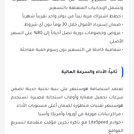
صاحب مشروع يبحث عن تكاليف تشغيلية معقولة.
وتشمل الإيجابيات المتعلقة بالتسعير:
• خطط اشتراك مرنة تبدأ من دولار واحد تقريباً شهرياً.
• ضمان استرداد الأموال خلال 30 يوماً دون أي شروط.
• عروض وخصومات دورية تصل أحياناً إلى 80% على السعر
الأصلي.
• شفافية كاملة في التسعير دون رسوم خفية مفاجئة.
ثانياً: الأداء والسرعة العالية
تعتمد استضافة هوستنغر على بنية تحتية حديثة تضمن
سرعات تحميل ممتازة وأوقات استجابة قصيرة. تستخدم
هوستنغر تقنيات متطورة لضمان أعلى مستويات الأداء:
• مراكز بيانات موزعة في أوروبا وأمريكا وآسيا.
• خوادم LiteSpeed مع ذاكرة تخزين مؤقت متقدمة لتسريع
المواقع.