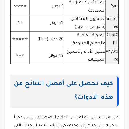
المبتدئين والميزانية
Rytr
9 دولار
⭐️⭐️⭐️⭐️
المحدودة
Simplif
التسويق المتكامل
21 دولار
⭐️⭐️
ied
(نصوص + صور)
ChatG
المرونة الكاملة
20 دولار (Plus)
⭐️⭐️⭐️⭐️⭐️
PT
والمهام المتنوعة
Anywo
تحليل الأداء وتحسين
49 دولار
⭐️⭐️⭐️
rd
المبيعات
كيف تحصل على أفضل النتائج من
هذه الأدوات؟
على مر السنين، تعلمت أن الذكاء الاصطناعي ليس عصاً
سحرية، بل يحتاج إلى توجيه ذكي. إليك الاستراتيجيات التي