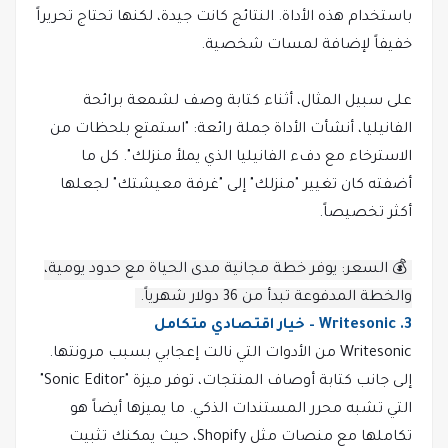
باستخدام هذه الأداة. النتائج كانت جيدة، لكنها تحتاج تحريراً
خفيفاً لإضافة لمسات شخصية.
على سبيل المثال، أثناء كتابة وصف لشمعة برائحة
الفانيليا، أنشأت الأداة جملة رائعة: "استمتع بلحظات من
الاسترخاء مع دفء الفانيليا الذي يملأ منزلك". كل ما
أضفته كان تغيير "منزلك" إلى "غرفة معيشتك" لجعلها
أكثر تخصيصاً.
💰 السعر: يوفر خطة مجانية مدى الحياة مع حدود يومية،
والخطة المدفوعة تبدأ من 36 دولار شهرياً.
3. Writesonic – خيار اقتصادي متكامل
Writesonic من الأدوات التي نالت إعجابي بسبب مرونتها.
إلى جانب كتابة أوصاف المنتجات، توفر ميزة "Sonic Editor"
التي تشبه محرر المستندات الذكي. ما يميزها أيضاً هو
تكاملها مع منصات مثل Shopify، حيث يمكنك تثبيت