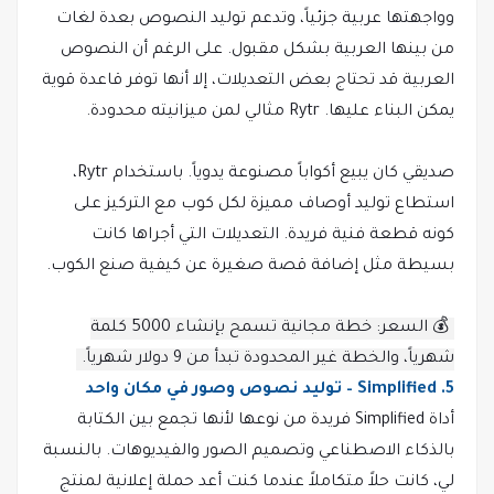
وواجهتها عربية جزئياً، وتدعم توليد النصوص بعدة لغات
من بينها العربية بشكل مقبول. على الرغم أن النصوص
العربية قد تحتاج بعض التعديلات، إلا أنها توفر قاعدة قوية
يمكن البناء عليها. Rytr مثالي لمن ميزانيته محدودة.
صديقي كان يبيع أكواباً مصنوعة يدوياً. باستخدام Rytr،
استطاع توليد أوصاف مميزة لكل كوب مع التركيز على
كونه قطعة فنية فريدة. التعديلات التي أجراها كانت
بسيطة مثل إضافة قصة صغيرة عن كيفية صنع الكوب.
💰 السعر: خطة مجانية تسمح بإنشاء 5000 كلمة
شهرياً، والخطة غير المحدودة تبدأ من 9 دولار شهرياً.
5. Simplified – توليد نصوص وصور في مكان واحد
أداة Simplified فريدة من نوعها لأنها تجمع بين الكتابة
بالذكاء الاصطناعي وتصميم الصور والفيديوهات. بالنسبة
لي، كانت حلاً متكاملاً عندما كنت أعد حملة إعلانية لمنتج