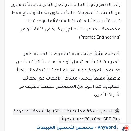
راحة الظهر وجودة الخامات، واجعل النص مناسباً لجمهور
من الشباب". المخرجات غالباً ما تكون مذهلة وتحتاج فقط
تنسيقاً بسيطاً. المشكلة الوحيدة أنه لا يوجد قوالب
مخصصة للمتاجر، لذا تحتاج إلى خبرة في كتابة الأوامر
(Prompt Engineering).
لأعطيك مثالاً، طلبت منه كتابة وصف لحقيبة ظهر
للمدرسة. كتبت له: "اجعل الوصف مناسباً لأم تبحث عن
حقيبة متينة وخفيفة لابنها المراهق". النتيجة كانت نصاً
عاطفياً مقنعاً يلامس مشاكل الأمهات مع الحقائب
التقليدية. هذا النوع من التخصيص يصعب تحقيقه في
الأدوات الأخرى.
💰 السعر: نسخة مجانية (GPT-3.5)، والنسخة المدفوعة
ChatGPT Plus بـ 20 دولار شهرياً.
7. Anyword – مخصص لتحسين المبيعات