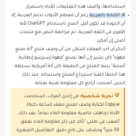
استخدامها، وأضف هذه التعليمات للأداة باستمرار.
4. الكتابة بالعربية
رغم أن معظم الأدوات تدعم العربية، إلا
أن الجودة قد تكون أقل. أنصح باستخدام ChatGPT لأنه
الأقوى في اللغة العربية، ثم مراجعة النص مع متحدث
أصلي إن أمكن.
أتذكر أن أحد العملاء اشتكى من أن وصف منتج "آلة صنع
قهوة" كان يشير إلى أنها تصنع "قهوة إسبرسو إيطالية
أصلية" بينما المنتج في الحقيقة كان آلة أمريكية بسيطة.
هذا الخطأ كلفنا استرجاع المنتج واستبداله. منذ ذلك
الحين، أصبحت أراجع كل معلومة تقنية بعناية.
💡 تجربة شخصية:
في إحدى المرات، استخدمت
Copy.ai لكتابة وصف لمنتج معقد (ساعة ذكية).
الأداة تجاهلت خاصية مقاومة الماء تماماً. بعد ذلك،
أضفت في طلبي "تأكد من ذكر مقاومة الماء بعمق
50 متراً" وحصلت على ناتج دقيق. التفاصيل الصغيرة