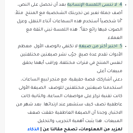
4. لا تنسى اللمسة الإنسانية
بعد أن تحصل على النص،
أضف جملة تعبر عن تجربتك الشخصية مع المنتج. مثلاً:
"أنا شخصياً أستخدم هذه السماعات أثناء التنقل، وعزل
الصوت فيها رائع حقاً". هذه اللمسة تبني الثقة مع
العملاء.
5. اختبر أكثر من صيغة
لا تكتفي بالوصف الأول. معظم
الأدوات تقدم عدة صيغ. جرّب نشر صيغتين مختلفتين
لنفس المنتج في فترات مختلفة، وراقب أيهما يحقق
مبيعات أعلى.
دعني أشاركك قصة حقيقية: مع متجر لبيع الساعات،
استخدمنا صيغتين مختلفتين للوصف. الصيغة الأولى
كانت تقنية تركز على مواصفات الساعة، والثانية كانت
عاطفية تصف كيف ستشعر عند ارتدائها. بعد شهر من
الاختبار، وجدنا أن الصيغة العاطفية حققت ضعف
المبيعات. هذا يثبت أهمية التجريب والتحليل.
لمزيد من المعلومات، تصفح مقالنا عن |
الذكاء