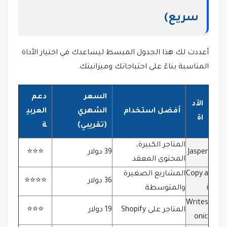
سريع)
أعددت لك هذا الجدول المبسط ليساعدك في اختيار الأداة
المناسبة بناءً على احتياجاتك وميزانيتك.
السعر
دعم
الأد
أفضل استخدام
الشهري
العربي
اة
(تقريبي)
ة
المتاجر الكبيرة،
Jasper
39 دولار
⭐️⭐️⭐️
المحتوى المعقد
Copy.a
المشاريع الصغيرة
36 دولار
⭐️⭐️⭐️⭐️
i
والمتوسطة
Writes
المتاجر على Shopify
19 دولار
⭐️⭐️⭐️
onic