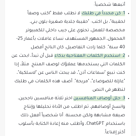
أتبعها شخصياً:
1. كن محدداً في طلبك
لا تطلب فقط "اكتب وصفاً
لحقيبة"، بل اكتب: "حقيبة جلدية صغيرة بلون بني،
مخصصة للعمل، تحتوي على جيب داخلي للكمبيوتر
المحمول، الجمهور المستهدف نساء عاملات بأعمار 25-
40 سنة". كلما زادت التفاصيل، كان الناتج أفضل.
2. استخدم الكلمات المفتاحية بذكاء
قبل أن تبدأ، ابحث عن
الكلمات التي يستخدمها عملاؤك لوصف المنتج. مثلاً، إذا
كنت تبيع "سماعات أذن"، قد يبحث الناس عن "لاسلكية"،
"عازلة للضوضاء"، "مريحة". أضف هذه الكلمات في طلبك
لتظهر في النص.
3. حلل أوصاف المنافسين
اختر ثلاثة منافسين ناجحين،
وانسخ أوصافهم، ثم اطلب من الأداة تحليلها وإنتاج
صيغة مشابهة ولكن محسنة. أنا شخصياً أفعل ذلك
باستخدام ChatGPT، وأطلب منه إعادة الكتابة بأسلوب
أكثر إقناعاً.