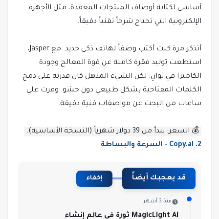
أساسي لكتابة أوصاف المنتجات المعقدة، مثل الأجهزة
الإلكترونية التي تحتاج شرحاً تقنياً دقيقاً.
أتذكر مرة كنت أكتب وصفاً لهاتف ذكي جديد. مع Jasper،
استطعت توليد فقرة كاملة عن قوة المعالج وجودة
الكاميرا في ثوانٍ. لكن الشيء المذهل كان قدرته على دمج
الكلمات المفتاحية بشكل طبيعي دون حشو. وفرت علي
ساعات من البحث عن مواصفات فنية دقيقة.
💰 السعر: يبدأ من 39 دولار شهرياً (النسخة الأساسية).
2. Copy.ai – السرعة والبساطة
قد يعجبك أيضاً
إخفاء
منذ 3 أشهر
MagicLight AI ثورة في عالم إنشاء