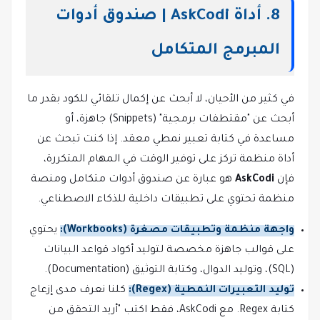
8. أداة AskCodi | صندوق أدوات
المبرمج المتكامل
في كثير من الأحيان، لا أبحث عن إكمال تلقائي للكود بقدر ما
أبحث عن "مقتطفات برمجية" (Snippets) جاهزة، أو
مساعدة في كتابة تعبير نمطي معقد. إذا كنت تبحث عن
أداة منظمة تركز على توفير الوقت في المهام المتكررة،
فإن
AskCodi
هو عبارة عن صندوق أدوات متكامل ومنصة
منظمة تحتوي على تطبيقات داخلية للذكاء الاصطناعي.
واجهة منظمة وتطبيقات مصغرة (Workbooks):
يحتوي
على قوالب جاهزة مخصصة لتوليد أكواد قواعد البيانات
(SQL)، وتوليد الدوال، وكتابة التوثيق (Documentation).
توليد التعبيرات النمطية (Regex):
كلنا نعرف مدى إزعاج
كتابة Regex. مع AskCodi، فقط اكتب "أريد التحقق من