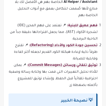
AI Helper / Assistant
الخاصة بهم هي الأفضل لك بلا
منازع لأنها صُممت لتتكامل بعمق مع أدوات التحليل
الخاصة بهم.
فهم عميق للبنية:
📌 تعتمد على فهم المحرر (IDE)
لشجرة الأكواد (AST)، مما يجعل اقتراحاتها دقيقة جداً من
الناحية البرمجية.
تحسين جودة الكود والأداء (Refactoring):
📌 تقترح
طرقاً ذكية لإعادة هيكلة الكود القديم لجعله أكثر كفاءة
وقابلية للصيانة.
توثيق تلقائي ورسائل (Commit Messages):
📌 يمكن
للأداة تحليل التغييرات التي قمت بها وكتابة رسالة وصفية
احترافية تلقائياً قبل الحفظ، وإنشاء توثيق للمشروع
بأكمله بضغطة زر.
💡 نصيحة الخبير