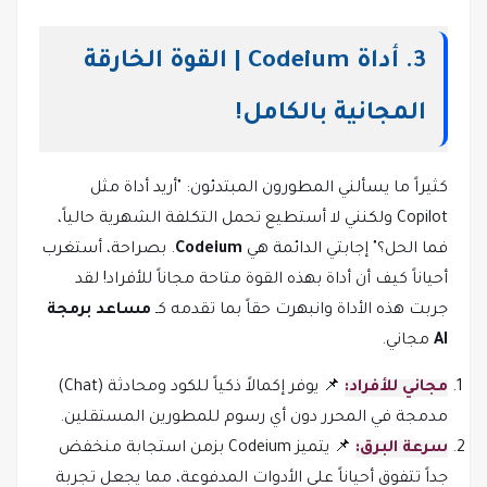
3. أداة Codeium | القوة الخارقة
المجانية بالكامل!
كثيراً ما يسألني المطورون المبتدئون: "أريد أداة مثل
Copilot ولكنني لا أستطيع تحمل التكلفة الشهرية حالياً،
فما الحل؟" إجابتي الدائمة هي
Codeium
. بصراحة، أستغرب
أحياناً كيف أن أداة بهذه القوة متاحة مجاناً للأفراد! لقد
جربت هذه الأداة وانبهرت حقاً بما تقدمه كـ
مساعد برمجة
AI
مجاني.
مجاني للأفراد:
📌 يوفر إكمالاً ذكياً للكود ومحادثة (Chat)
مدمجة في المحرر دون أي رسوم للمطورين المستقلين.
سرعة البرق:
📌 يتميز Codeium بزمن استجابة منخفض
جداً تتفوق أحياناً على الأدوات المدفوعة، مما يجعل تجربة