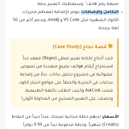
صيغة رقم هاتف"، وسيعطيك التعبير بدقة.
التكامل والإضافات:
يتوفر كإضافة لمعظم محررات
الأكواد الشهيرة مثل VS Code و IntelliJ، ويدعم أكثر من 50
لغة برمجة.
🎯 قصة نجاح (Case Study)
كنت أحتاج لكتابة تعبير نمطي (Regex) معقد جداً
لاستخراج أرقام هواتف بصيغ متعددة من نصوص
عشوائية في مشروع تحليل بيانات. بدلاً من إضاعة
ساعات في التجربة والخطأ على مواقع اختبار الكود،
فتحت AskCodi وكتبت الطلب باللغة الطبيعية،
وحصلت على التعبير الصحيح من المحاولة الأولى!
الأسعار:
لديهم خطة مجانية تمنحك عدداً جيداً من النقاط
(Credits) شهرياً، وخطة مدفوعة تبدأ من 9.99 دولاراً