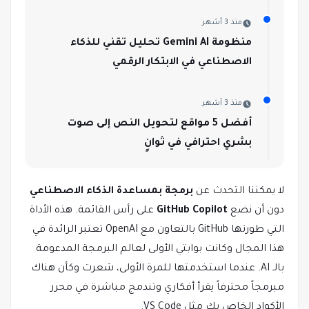
منذ 3 أشهر
منظومة Gemini AI تحليل تقني للذكاء
الاصطناعي في الابتكار الرقمي
منذ 3 أشهر
أفضل 5 مواقع لتحويل النص إلى صوت
بشري احترافي في ثوانٍ
لا يمكننا التحدث عن
برمجة بمساعدة الذكاء الاصطناعي
دون أن نضع
GitHub Copilot
على رأس القائمة. هذه الأداة
التي طورتها GitHub بالتعاون مع OpenAI تعتبر الرائدة في
هذا المجال وكانت بوابتي الأولى لعالم البرمجة المدعومة
بالـ AI. عندما استخدمتها للمرة الأولى، شعرت وكأن هناك
مبرمجاً محترفاً يقرأ أفكاري وتندمج مباشرة في محرر
الأكواد الخاص بك مثل VS Code.