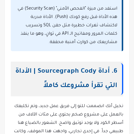
استفد من ميزة "الفحص الأمني" (Security Scan) في
هذه الأداة قبل رفع كودك (Push). الأداة مدربة
لاكتشاف ثغرات خطيرة مثل حقن SQL وتسريب
كلمات المرور ومفاتيح الـ API في ثوانٍ، وهو ما ينقذ
مشاريعك من كوارث أمنية محققة.
6. أداة Sourcegraph Cody | الأداة
التي تقرأ مشروعك كاملاً
تخيل أنك انضممت للتو إلى فريق عمل جديد، وتم تكليفك
بالعمل على مشروع ضخم يحتوي على مئات الآلاف من
أسطر الكود ولا يوجد توثيق واضح. الشعور بالضياع هنا
طبيعي جداً. في إحدى تجاربي، واجهت هذا الموقف، وكانت