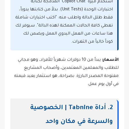
استخدم ميزة "Copilot Chat" المدمجة لكتابة
اختبارات الوحدة (Unit Tests). بدلاً من كتابتها يدوياً،
فقط ظلل الدالة واطلب منه: "اكتب اختبارات شاملة
تغطي كافة الحالات الممكنة لهذه الدالة". سيوفر لك
هذا ساعات من العمل اليدوي الممل ويضمن لك
كوداً خالياً من الثغرات.
الأسعار:
يبدأ من 10 دولارات شهرياً للأفراد، وهو مجاني
للطلاب والمعلمين المعتمدين، وأصحاب المشاريع
مفتوحة المصدر البارزة. بصراحة، هو استثمار يعيد قيمته
في أول يوم عمل.
2. أداة Tabnine | الخصوصية
والسرعة في مكان واحد