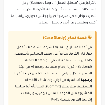
بالتركيز على "منطق العمل" (Business Logic) وحل
المشكلات المعقدة بدلاً من كتابة الأكواد المكررة. لقد
شعرت وكأن معي مبرمجاً خبيراً يجلس بجواري، يراقب ما
أكتب ويهمس في أذني بالحلول المثلى.
🎯 قصة نجاح (Case Study)
في أحد المشاريع التقنية لشركة ناشئة كنت أعمل
بها، كان الفريق متأخراً عن موعد التسليم بأسبوعين
كاملين بسبب تعقيدات في الواجهة الخلفية
(Backend). قررنا إدماج مساعد برمجة AI في بيئة
العمل بشكل إلزامي. النتيجة؟ تمكنا من
توليد أكواد
برمجية
أساسية في ثوانٍ، واكتشاف الأخطاء
المنطقية قبل عمل (Commit). المفاجأة أننا سلمنا
المشروع قبل الموعد النهائي بيومين، وارتفعت
إنتاجية الفريق بنسبة 45%!