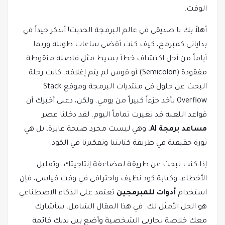
الوقت.
أهلاً بك يا صديقي في عالم البرمجة الحديث! أتذكر جيداً في
بداياتي كمبرمج، كيف كنت أقضي ساعات طويلة وربما
أياماً من أجل اكتشاف خطأ بسيط مثل فاصلة منقوطة
مفقودة (Semicolon) أو قوس لم يتم إغلاقه. كانت رحلة
البحث عن حلول في منتديات البرمجة وموقع Stack
Overflow تأخذ جزءاً كبيراً من يومي. ولكن، دعني أخبرك أن
قواعد اللعبة قد تغيرت تماماً اليوم. لقد دخلنا عصر
مساعد برمجة AI
، وهي ليست مجرد صيحة عابرة، بل هي
ثورة حقيقية في طريقة كتابتنا وتفكيرنا في الكود.
إذا كنت تبحث عن طريقة لمضاعفة إنتاجيتك، وتقليل
الأخطاء، وكتابة كود نظيف واحترافي في وقت قياسي، فإن
استخدام
أدوات للمبرمجين
تعتمد على الذكاء الاصطناعي
هو الحل الأمثل لك. في هذا المقال الشامل، سأشارك
معك خلاصة تجاربي الشخصية وأضع بين يديك قائمة