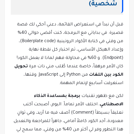
شخصية)
قبل أن نبدأ في استعراض القائمة، دعني أحكي لك قصة
قصيرة. في بداياتي مع البرمجة، كنت أقضي حوالي 40%
من وقتي في كتابة الأكواد الروتينية (Boilerplate code)،
وإعداد الهيكل الأساسي، ثم اختبار كل نقطة نهاية
(Endpoint). و 60% في محاولة فهم لماذا لا يعمل الكود!
كان الأمر مرهقاً، خاصة عندما طُلب مني ذات مرة
تحويل
الكود بين اللغات
من Python إلى JavaScript. وقتها،
استغرقت أسابيع لإتمام المهمة.
لكن مع ظهور تقنيات
برمجة بمساعدة الذكاء
الاصطناعي
، اختلف الأمر تماماً. اليوم، أصبحت أكتب
تعليقاً بسيطاً (Comment) أصف فيه ما أريد، وفي ثوانٍ
معدودة، أجد الكود كاملاً أمامي، جاهزاً للمراجعة والتعديل.
هذا التطور وفر لي أكثر من 40% من وقتي، مما سمح لي