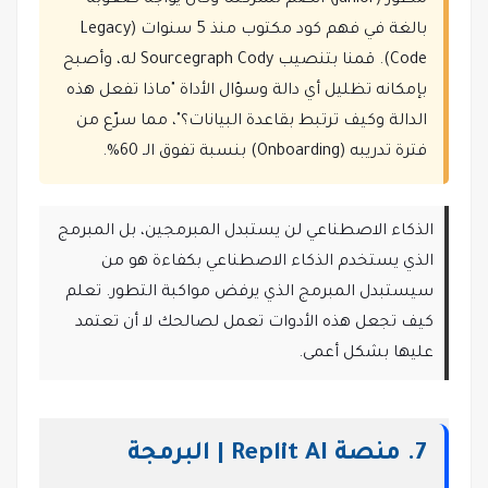
مطور (Junior) انضم لشركتنا وكان يواجه صعوبة
بالغة في فهم كود مكتوب منذ 5 سنوات (Legacy
Code). قمنا بتنصيب Sourcegraph Cody له، وأصبح
بإمكانه تظليل أي دالة وسؤال الأداة "ماذا تفعل هذه
الدالة وكيف ترتبط بقاعدة البيانات؟"، مما سرّع من
فترة تدريبه (Onboarding) بنسبة تفوق الـ 60%.
الذكاء الاصطناعي لن يستبدل المبرمجين، بل المبرمج
الذي يستخدم الذكاء الاصطناعي بكفاءة هو من
سيستبدل المبرمج الذي يرفض مواكبة التطور. تعلم
كيف تجعل هذه الأدوات تعمل لصالحك لا أن تعتمد
عليها بشكل أعمى.
7. منصة Replit AI | البرمجة