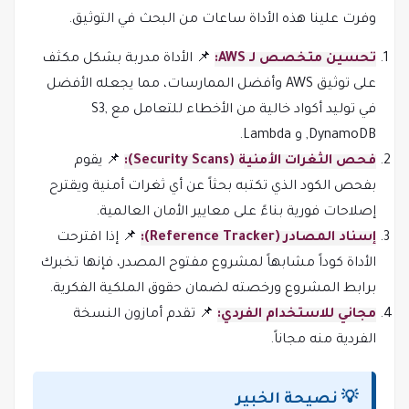
وفرت علينا هذه الأداة ساعات من البحث في التوثيق.
تحسين متخصص لـ AWS:
📌 الأداة مدربة بشكل مكثف
على توثيق AWS وأفضل الممارسات، مما يجعله الأفضل
في توليد أكواد خالية من الأخطاء للتعامل مع S3,
DynamoDB, و Lambda.
فحص الثغرات الأمنية (Security Scans):
📌 يقوم
بفحص الكود الذي تكتبه بحثاً عن أي ثغرات أمنية ويقترح
إصلاحات فورية بناءً على معايير الأمان العالمية.
إسناد المصادر (Reference Tracker):
📌 إذا اقترحت
الأداة كوداً مشابهاً لمشروع مفتوح المصدر، فإنها تخبرك
برابط المشروع ورخصته لضمان حقوق الملكية الفكرية.
مجاني للاستخدام الفردي:
📌 تقدم أمازون النسخة
الفردية منه مجاناً.
💡 نصيحة الخبير