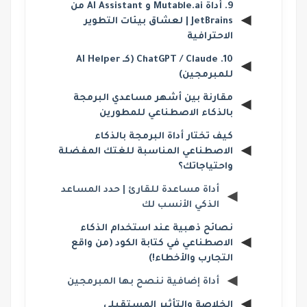
9. أداة Mutable.ai و AI Assistant من
JetBrains | لعشاق بيئات التطوير
الاحترافية
10. ChatGPT / Claude (كـ AI Helper
للمبرمجين)
مقارنة بين أشهر مساعدي البرمجة
بالذكاء الاصطناعي للمطورين
كيف تختار أداة البرمجة بالذكاء
الاصطناعي المناسبة للغتك المفضلة
واحتياجاتك؟
أداة مساعدة للقارئ | حدد المساعد
الذكي الأنسب لك
نصائح ذهبية عند استخدام الذكاء
الاصطناعي في كتابة الكود (من واقع
التجارب والأخطاء!)
أداة إضافية ننصح بها المبرمجين
الخلاصة والتأثير المستقبلي