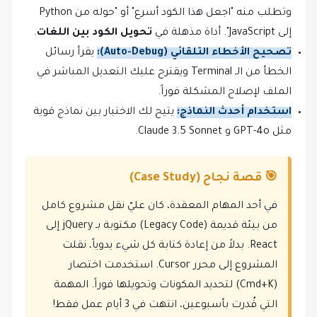
وتطلب منه "اجعل هذا الكود أسرع" أو "حوله من Python
إلى JavaScript". أداة مذهلة في
تحويل الكود بين اللغات
.
تصحيح الأخطاء التلقائي (Auto-Debug):
يقرأ رسائل
الخطأ من الـ Terminal ويقترح عليك التعديل المباشر في
الملف لإصلاح المشكلة فوراً.
استخدام أحدث النماذج:
يتيح لك الاختيار بين نماذج قوية
مثل GPT-4o و Claude 3.5 Sonnet.
🎯 قصة نجاح (Case Study)
في أحد المهام المعقدة، كان عليّ نقل مشروع كامل
من بيئة قديمة (Legacy Code) مكتوبة بـ jQuery إلى
React. بدلاً من إعادة كتابة كل شيء يدوياً، نقلت
المشروع إلى محرر Cursor. استخدمت اختصار
(Cmd+K) لتحديد المكونات وتحويلها فوراً. المهمة
التي قُدرت بأسبوعين، انتهت في 3 أيام عمل فقط!