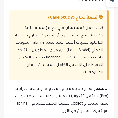
البرمجة الشائعة.
🎯 قصة نجاح (Case Study)
كنت أعمل كمستشار تقني مع مؤسسة مالية
حكومية تمنع تماماً خروج أي سطر كود خارج خوادمها
الداخلية لأسباب أمنية. قمنا بدمج Tabnine بنموذجه
المحلي (Local Model) لدى فريق المطورين. النتيجة
كانت تسريع كتابة كود الـ Backend بنسبة 30% مع
الحفاظ على الامتثال الكامل لسياسات الأمان
الصارمة للبنك.
الأسعار:
يقدم نسخة مجانية محدودة، ونسخة احترافية
(Pro) تبدأ من 12 دولاراً شهرياً. إذا كانت سياسة شركتك
تمنع استخدام Copilot بسبب الخصوصية، فإن Tabnine
هو خيارك الاستراتيجي الأول.