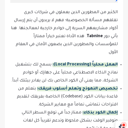
الكثير من المطورين الذين يعملون في شركات كبرى
تقلقهم مسألة الخصوصية؛ فهم لا يريدون أن يتم إرسال
أكواد مشاريعهم السرية إلى خوادم خارجية لمعالجتها. هنا
يأتي دور
Tabnine
. هذه الأداة تعتبر خياراً ممتازاً
للمؤسسات والمطورين الذين يضعون الأمان في المقام
الأول.
العمل محلياً (Local Processing):
يسمح لك بتشغيل
نماذج الذكاء الاصطناعي محلياً على جهازك أو خوادم
الشركة، مما يعني أن الكود الخاص بك لن يغادر بيئتك أبداً.
تخصيص النموذج وتعلم أسلوب فريقك:
يتعلم من
قاعدة بيانات الكود (Codebase) الخاصة بفريقك لتقديم
اقتراحات تتماشى تماماً مع معايير الشركة.
إكمال الكود بذكاء:
ممتاز جداً في توقع السطر التالي
وتوفير الوقت بشكل ملحوظ وتدعم تقريباً كل لغات