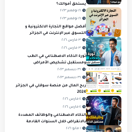
يستحق أموالك؟
٢١ نوفمبر ٢٠٢٣
٢١ نوفمبر ٢٠٢٣
أفضل مواقع التجارة الالكترونية و
التسوق عبر الإنترنت في الجزائر
٣ مارس ٢٠٢٦
٣ مارس ٢٠٢٦
ثورة الذكاء الاصطناعي في الطب
ومستقبل تشخيص الأمراض
٣١ ديسمبر ٢٠٢٣
٣١ ديسمبر ٢٠٢٣
ربح المال من منصة سوقلي في الجزائر
2024
٤ مارس ٢٠٢٦
٤ مارس ٢٠٢٦
الذكاء الاصطناعي والوظائف المهددة
بالانقراض خلال السنوات القادمة
١ مايو ٢٠٢٦